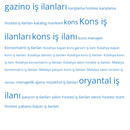
gazino iş ilanları
karşılama hostesi
karşılama
Kons iş
kons
hostesi iş ilanları
katalog mankeni
ilanları
kons iş ilanı
kons menajeri
konsomatris iş ilanları
Kütahya bayan kons garson iş ilanı
Kütahya bayan
kons iş ilanları
Kütahya dansöz iş ilanları
Kütahya kons iş ilanları
Kütahya kons
iş ilanı
Kütahya konsomatris iş ilanları
Kütahya salon hostesi iş ilanları
Malatya
konsomatris iş ilanları
Malatya pavyon kons iş ilanları
Malatya salon hostesi iş
oryantal iş
menajerlik ajansı
müzikhol iş ilanları
ilanları
ilanı
pavyon iş ilanları
salon hostesi iş ilanları
servis hostesi
stant
hostesi
yabancı bayan iş ilanları