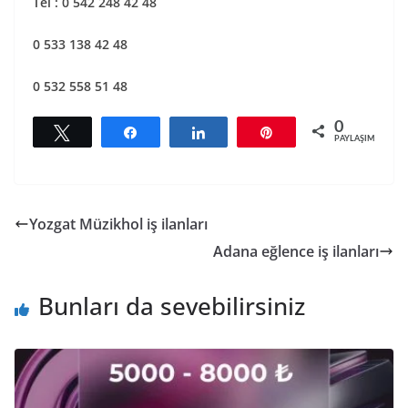
Tel : 0 542 248 42 48
0 533 138 42 48
0 532 558 51 48
0
Tweetle
Paylaş
Paylaş
Pin
PAYLAŞIMLAR
Yozgat Müzikhol iş ilanları
Adana eğlence iş ilanları
Bunları da sevebilirsiniz