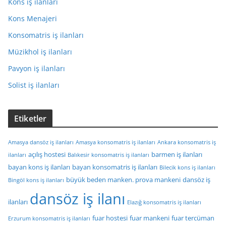
Kons iş ilanları
Kons Menajeri
Konsomatris iş ilanları
Müzikhol iş ilanları
Pavyon iş ilanları
Solist iş ilanları
Etiketler
Amasya dansöz iş ilanları
Amasya konsomatris iş ilanları
Ankara konsomatris iş
açılış hostesi
barmen iş ilanları
ilanları
Balıkesir konsomatris iş ilanları
bayan kons iş ilanları
bayan konsomatris iş ilanları
Bilecik kons iş ilanları
büyük beden manken. prova mankeni
dansöz iş
Bingöl kons iş ilanları
dansöz iş ilanı
ilanları
Elazığ konsomatris iş ilanları
fuar hostesi
fuar mankeni
fuar tercüman
Erzurum konsomatris iş ilanları