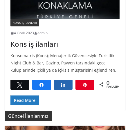
KONS IŞ ILANLARI
4 Ocak 2023
admin
Kons iş ilanları
Konsomatris (Kons); Menajerlik Güvencesiyle Turistlik
Night Club & Bar, Gazino, Pavyon tarzındaki gece
kulüplerinde içkili ya da içkisiz müşterisini eğlendiren,
0
Tweetle
Paylaş
Paylaş
Pin
PAYLAŞIMLAR
Read More
Güncel İlanlarımız