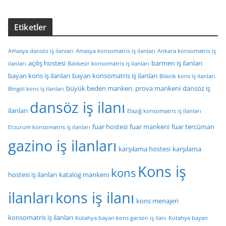
Etiketler
Amasya dansöz iş ilanları
Amasya konsomatris iş ilanları
Ankara konsomatris iş
açılış hostesi
barmen iş ilanları
ilanları
Balıkesir konsomatris iş ilanları
bayan kons iş ilanları
bayan konsomatris iş ilanları
Bilecik kons iş ilanları
büyük beden manken. prova mankeni
dansöz iş
Bingöl kons iş ilanları
dansöz iş ilanı
ilanları
Elazığ konsomatris iş ilanları
fuar hostesi
fuar mankeni
fuar tercüman
Erzurum konsomatris iş ilanları
gazino iş ilanları
karşılama hostesi
karşılama
Kons iş
kons
hostesi iş ilanları
katalog mankeni
ilanları
kons iş ilanı
kons menajeri
konsomatris iş ilanları
Kütahya bayan kons garson iş ilanı
Kütahya bayan