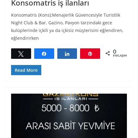
Konsomatris iş ilanları
Konsomatris (Kons);Menajerlik Güvencesiyle Turistlik
Night Club & Bar, Gazino, Pavyon tarzındaki gece
kulüplerinde içkili ya da içkisiz müşterisini eğlendiren,
eğlendirirken
0
Tweetle
Paylaş
Paylaş
Pin
PAYLAŞIMLAR
Read More