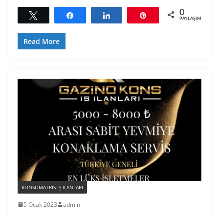
0
Tweetle
Paylaş
Paylaş
Pin
PAYLAŞIMLAR
Read More
KONSOMATRIS IŞ ILANLARI
5 Ocak 2023
admin