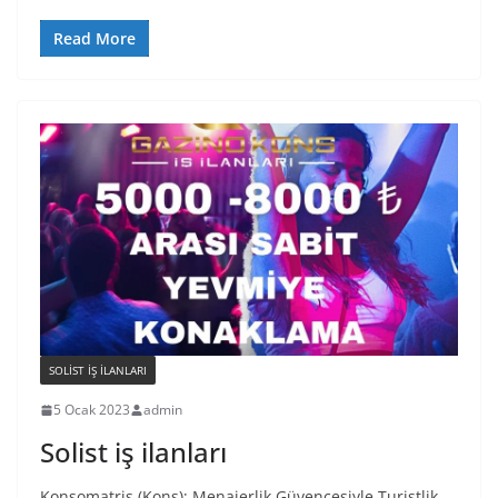
Read More
SOLIST IŞ ILANLARI
5 Ocak 2023
admin
Solist iş ilanları
Konsomatris (Kons); Menajerlik Güvencesiyle Turistlik