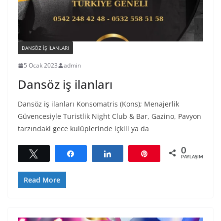
DANSÖZ IŞ ILANLARI
5 Ocak 2023
admin
Dansöz iş ilanları
Dansöz iş ilanları Konsomatris (Kons); Menajerlik
Güvencesiyle Turistlik Night Club & Bar, Gazino, Pavyon
tarzındaki gece kulüplerinde içkili ya da
0
Tweetle
Paylaş
Paylaş
Pin
PAYLAŞIMLAR
Read More