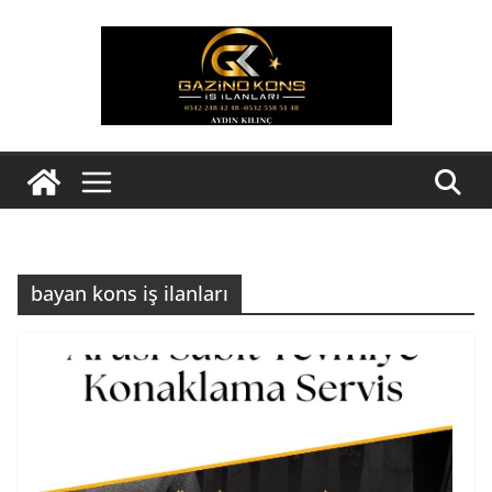
Skip
to
content
bayan kons iş ilanları