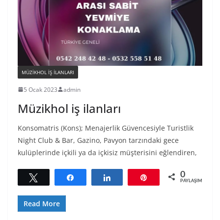
MÜZIKHOL IŞ ILANLARI
5 Ocak 2023
admin
Müzikhol iş ilanları
Konsomatris (Kons); Menajerlik Güvencesiyle Turistlik
Night Club & Bar, Gazino, Pavyon tarzındaki gece
kulüplerinde içkili ya da içkisiz müşterisini eğlendiren,
0
Tweetle
Paylaş
Paylaş
Pin
PAYLAŞIMLAR
Read More