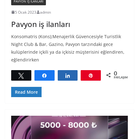
PAVYON IŞ ILANLARI
5 Ocak 2023
admin
Pavyon iş ilanları
Konsomatris (Kons);Menajerlik Güvencesiyle Turistlik
Night Club & Bar, Gazino, Pavyon tarzındaki gece
kulüplerinde içkili ya da içkisiz müşterisini eğlendiren,
eğlendirirken
0
Tweetle
Paylaş
Paylaş
Pin
PAYLAŞIMLAR
Read More