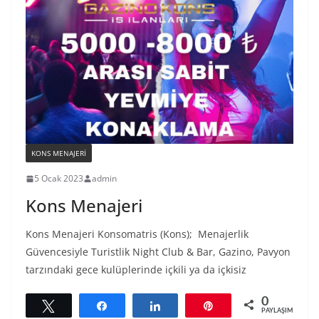
KONS MENAJERI
5 Ocak 2023
admin
Kons Menajeri
Kons Menajeri Konsomatris (Kons); Menajerlik
Güvencesiyle Turistlik Night Club & Bar, Gazino, Pavyon
tarzındaki gece kulüplerinde içkili ya da içkisiz
0
Tweetle
Paylaş
Paylaş
Pin
PAYLAŞIMLAR