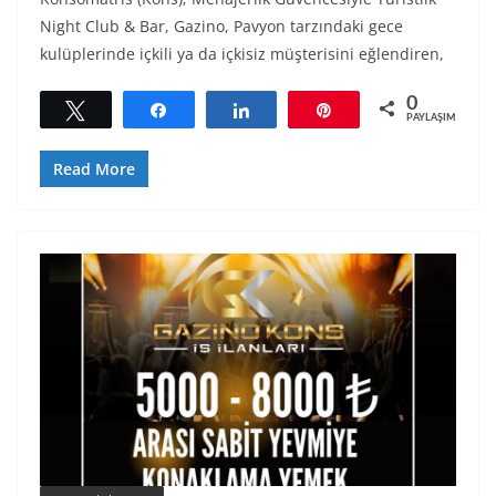
Night Club & Bar, Gazino, Pavyon tarzındaki gece
kulüplerinde içkili ya da içkisiz müşterisini eğlendiren,
0
Tweetle
Paylaş
Paylaş
Pin
PAYLAŞIMLAR
Read More