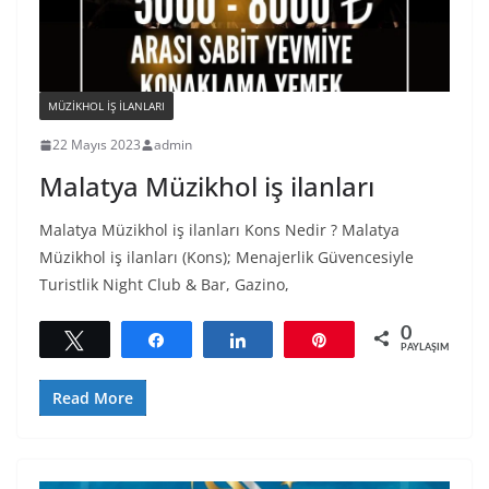
MÜZIKHOL IŞ ILANLARI
22 Mayıs 2023
admin
Malatya Müzikhol iş ilanları
Malatya Müzikhol iş ilanları Kons Nedir ? Malatya
Müzikhol iş ilanları (Kons); Menajerlik Güvencesiyle
Turistlik Night Club & Bar, Gazino,
0
Tweetle
Paylaş
Paylaş
Pin
PAYLAŞIMLAR
Read More