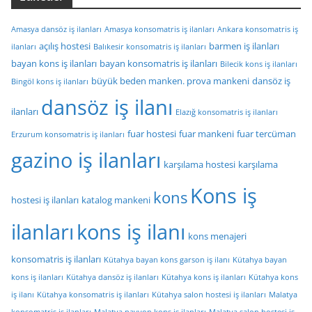
Amasya dansöz iş ilanları
Amasya konsomatris iş ilanları
Ankara konsomatris iş
açılış hostesi
barmen iş ilanları
ilanları
Balıkesir konsomatris iş ilanları
bayan kons iş ilanları
bayan konsomatris iş ilanları
Bilecik kons iş ilanları
büyük beden manken. prova mankeni
dansöz iş
Bingöl kons iş ilanları
dansöz iş ilanı
ilanları
Elazığ konsomatris iş ilanları
fuar hostesi
fuar mankeni
fuar tercüman
Erzurum konsomatris iş ilanları
gazino iş ilanları
karşılama hostesi
karşılama
Kons iş
kons
hostesi iş ilanları
katalog mankeni
ilanları
kons iş ilanı
kons menajeri
konsomatris iş ilanları
Kütahya bayan kons garson iş ilanı
Kütahya bayan
kons iş ilanları
Kütahya dansöz iş ilanları
Kütahya kons iş ilanları
Kütahya kons
iş ilanı
Kütahya konsomatris iş ilanları
Kütahya salon hostesi iş ilanları
Malatya