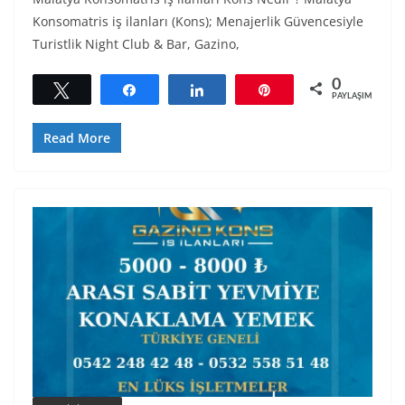
Konsomatris iş ilanları (Kons); Menajerlik Güvencesiyle
Turistlik Night Club & Bar, Gazino,
0
Tweetle
Paylaş
Paylaş
Pin
PAYLAŞIMLAR
Read More