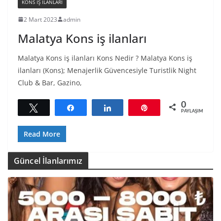
KONS IŞ ILANLARI
2 Mart 2023
admin
Malatya Kons iş ilanları
Malatya Kons iş ilanları Kons Nedir ? Malatya Kons iş
ilanları (Kons); Menajerlik Güvencesiyle Turistlik Night
Club & Bar, Gazino,
0
Tweetle
Paylaş
Paylaş
Pin
PAYLAŞIMLAR
Read More
Güncel İlanlarımız