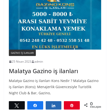
GAZINO IŞ ILANLARI
25 Nisan 2023
admin
Malatya Gazino iş ilanları
Malatya Gazino iş ilanları Kons Nedir ? Malatya Gazino
iş ilanları (Kons); Menajerlik Güvencesiyle Turistlik
Night Club & Bar, Gazino,
0
Tweetle
Paylaş
Paylaş
Pin
PAYLAŞIMLAR