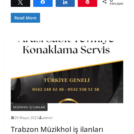
0
Tweetle
Paylaş
Paylaş
Pin
PAYLAŞIMLAR
Read More
MÜZIKHOL IŞ ILANLARI
29 Mayıs 2023
admin
Trabzon Müzikhol iş ilanları