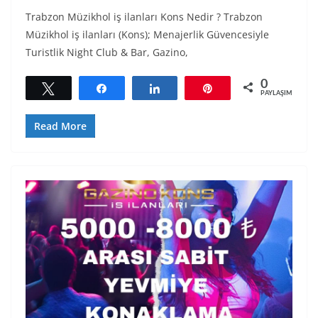
Trabzon Müzikhol iş ilanları Kons Nedir ? Trabzon
Müzikhol iş ilanları (Kons); Menajerlik Güvencesiyle
Turistlik Night Club & Bar, Gazino,
0
Tweetle
Paylaş
Paylaş
Pin
PAYLAŞIMLAR
Read More