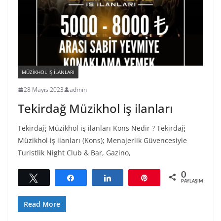
MÜZIKHOL IŞ ILANLARI
28 Mayıs 2023
admin
Tekirdağ Müzikhol iş ilanları
Tekirdağ Müzikhol iş ilanları Kons Nedir ? Tekirdağ
Müzikhol iş ilanları (Kons); Menajerlik Güvencesiyle
Turistlik Night Club & Bar, Gazino,
0
Tweetle
Paylaş
Paylaş
Pin
PAYLAŞIMLAR
Read More