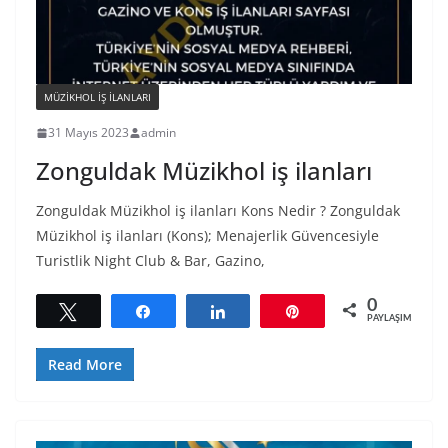
MÜZIKHOL IŞ ILANLARI
31 Mayıs 2023
admin
Zonguldak Müzikhol iş ilanları
Zonguldak Müzikhol iş ilanları Kons Nedir ? Zonguldak
Müzikhol iş ilanları (Kons); Menajerlik Güvencesiyle
Turistlik Night Club & Bar, Gazino,
0
Tweetle
Paylaş
Paylaş
Pin
PAYLAŞIMLAR
Read More