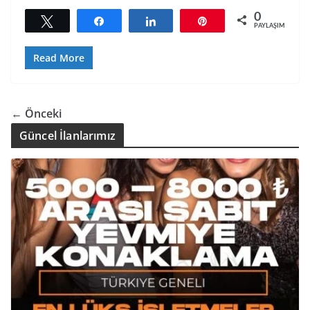
0
Tweetle
Paylaş
Paylaş
Pin
PAYLAŞIMLAR
Read More
← Önceki
Güncel İlanlarımız