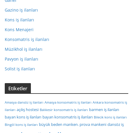
Ganel
Gazino iş ilanları
Kons iş ilanları
Kons Menajeri
Konsomatris iş ilanları
Müzikhol iş ilanları
Pavyon iş ilanları
Solist iş ilanları
Etiketler
Amasya dansöz iş ilanları
Amasya konsomatris iş ilanları
Ankara konsomatris iş
açılış hostesi
barmen iş ilanları
ilanları
Balıkesir konsomatris iş ilanları
bayan kons iş ilanları
bayan konsomatris iş ilanları
Bilecik kons iş ilanları
büyük beden manken. prova mankeni
dansöz iş
Bingöl kons iş ilanları