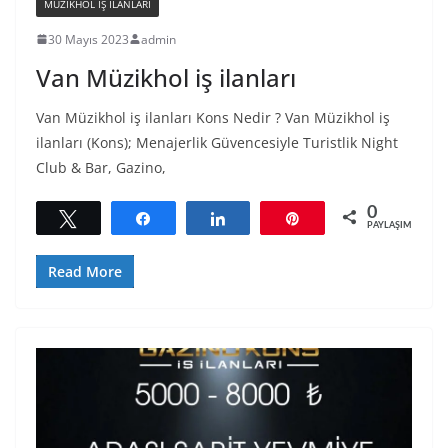
MÜZIKHOL IŞ ILANLARI
30 Mayıs 2023
admin
Van Müzikhol iş ilanları
Van Müzikhol iş ilanları Kons Nedir ? Van Müzikhol iş
ilanları (Kons); Menajerlik Güvencesiyle Turistlik Night
Club & Bar, Gazino,
0
Tweetle
Paylaş
Paylaş
Pin
PAYLAŞIMLAR
Read More