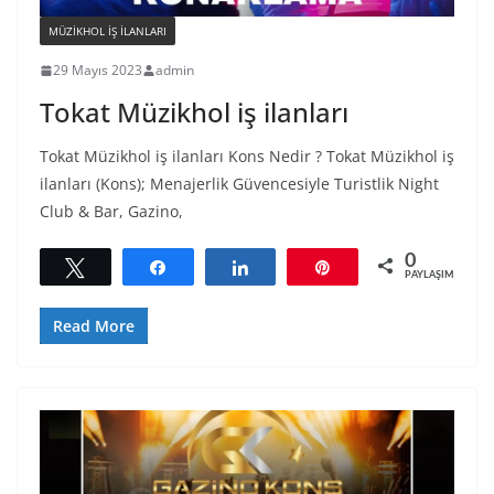
MÜZIKHOL IŞ ILANLARI
29 Mayıs 2023
admin
Tokat Müzikhol iş ilanları
Tokat Müzikhol iş ilanları Kons Nedir ? Tokat Müzikhol iş
ilanları (Kons); Menajerlik Güvencesiyle Turistlik Night
Club & Bar, Gazino,
0
Tweetle
Paylaş
Paylaş
Pin
PAYLAŞIMLAR
Read More