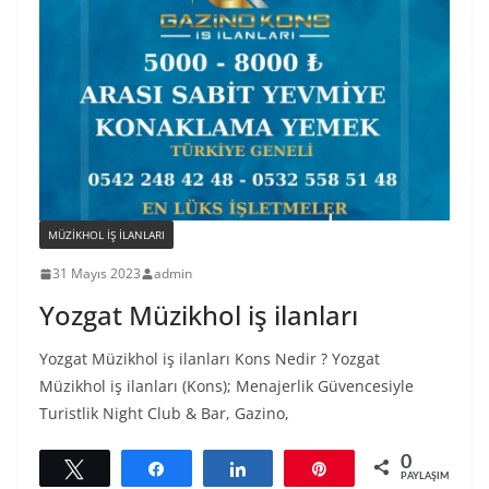
MÜZIKHOL IŞ ILANLARI
31 Mayıs 2023
admin
Yozgat Müzikhol iş ilanları
Yozgat Müzikhol iş ilanları Kons Nedir ? Yozgat
Müzikhol iş ilanları (Kons); Menajerlik Güvencesiyle
Turistlik Night Club & Bar, Gazino,
0
Tweetle
Paylaş
Paylaş
Pin
PAYLAŞIMLAR