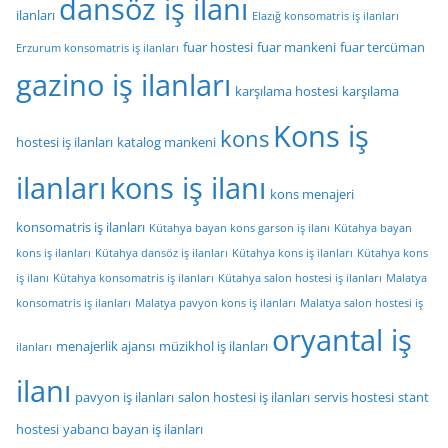
dansöz iş ilanı
ilanları
Elazığ konsomatris iş ilanları
fuar hostesi
fuar mankeni
fuar tercüman
Erzurum konsomatris iş ilanları
gazino iş ilanları
karşılama hostesi
karşılama
Kons iş
kons
hostesi iş ilanları
katalog mankeni
ilanları
kons iş ilanı
kons menajeri
konsomatris iş ilanları
Kütahya bayan kons garson iş ilanı
Kütahya bayan
kons iş ilanları
Kütahya dansöz iş ilanları
Kütahya kons iş ilanları
Kütahya kons
iş ilanı
Kütahya konsomatris iş ilanları
Kütahya salon hostesi iş ilanları
Malatya
konsomatris iş ilanları
Malatya pavyon kons iş ilanları
Malatya salon hostesi iş
oryantal iş
menajerlik ajansı
müzikhol iş ilanları
ilanları
ilanı
pavyon iş ilanları
salon hostesi iş ilanları
servis hostesi
stant
hostesi
yabancı bayan iş ilanları