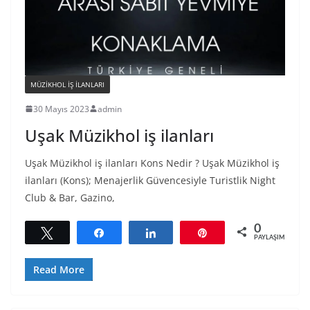
MÜZIKHOL IŞ ILANLARI
30 Mayıs 2023
admin
Uşak Müzikhol iş ilanları
Uşak Müzikhol iş ilanları Kons Nedir ? Uşak Müzikhol iş
ilanları (Kons); Menajerlik Güvencesiyle Turistlik Night
Club & Bar, Gazino,
0
Tweetle
Paylaş
Paylaş
Pin
PAYLAŞIMLAR
Read More