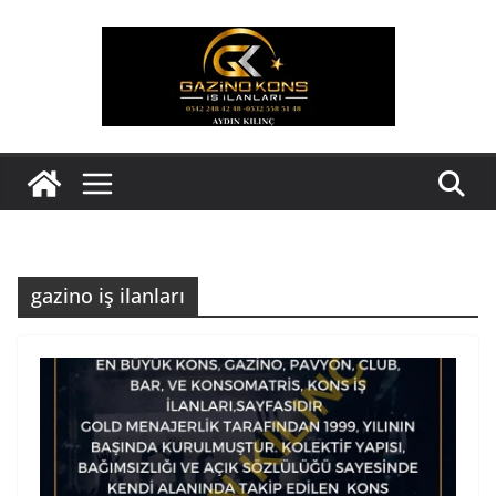
Skip
to
content
gazino iş ilanları