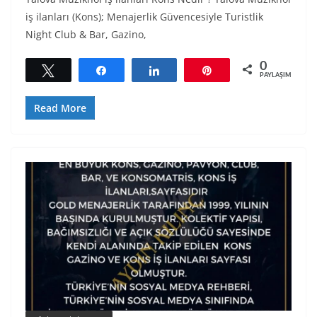
iş ilanları (Kons); Menajerlik Güvencesiyle Turistlik
Night Club & Bar, Gazino,
0
Tweetle
Paylaş
Paylaş
Pin
PAYLAŞIMLAR
Read More