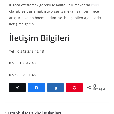
Kısaca özetlemek gerekirse kaliteli bir mekanda
kons
olarak işe başlamak istiyorsanız mekan sahibini iyice
araştırın ve en önemli adım ise bu işi bilen ajanslarla
iletişime geçin.
İletişim Bilgileri
Tel : 0 542 248 42 48
0 533 138 42 48
0 532 558 51 48
0
Tweetle
Paylaş
Paylaş
Pin
PAYLAŞIMLAR
İstanbul Müzikhol iş ilanları