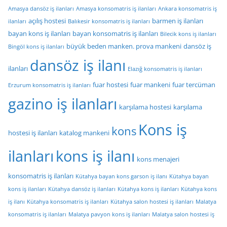
Amasya dansöz iş ilanları
Amasya konsomatris iş ilanları
Ankara konsomatris iş
açılış hostesi
barmen iş ilanları
ilanları
Balıkesir konsomatris iş ilanları
bayan kons iş ilanları
bayan konsomatris iş ilanları
Bilecik kons iş ilanları
büyük beden manken. prova mankeni
dansöz iş
Bingöl kons iş ilanları
dansöz iş ilanı
ilanları
Elazığ konsomatris iş ilanları
fuar hostesi
fuar mankeni
fuar tercüman
Erzurum konsomatris iş ilanları
gazino iş ilanları
karşılama hostesi
karşılama
Kons iş
kons
hostesi iş ilanları
katalog mankeni
ilanları
kons iş ilanı
kons menajeri
konsomatris iş ilanları
Kütahya bayan kons garson iş ilanı
Kütahya bayan
kons iş ilanları
Kütahya dansöz iş ilanları
Kütahya kons iş ilanları
Kütahya kons
iş ilanı
Kütahya konsomatris iş ilanları
Kütahya salon hostesi iş ilanları
Malatya
konsomatris iş ilanları
Malatya pavyon kons iş ilanları
Malatya salon hostesi iş