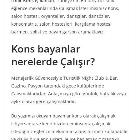
İzmir Kons iş ilanları
; Türkiye’nin En lüks Turistlik
eğlence mekanlarında Çalışmak İster misiniz? Kons,
salon hostesi, oryantaller, dansçılar, dansözler,
konsomatris, salon hostesleri, karşılama hostesi,
barmen, solist ve bayan garson aramaktayız.
Kons bayanlar
nerelerde Çalışır?
Menajerlik Güvencesiyle Turistlik Night Club & Bar,
Gazino, Pavyon tarzındaki gece kulüplerinde
Çalışmaktadırlar. Anlaşmaya göre günlük, haftalık veya
aylık olarak gece çalışmaktadır.
Bu yazımızı okuyan bayanlar kons olarak çalışmak
istiyorsanız ve kendinizden eminseniz çalışmak
istediğiniz eğlence mekanının ajans hizmeti kullanabilir
ya da iyi bir ajans şirketi ile işe başlamanız mantıklı