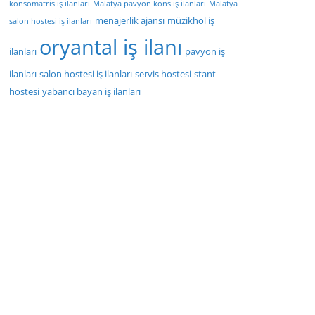
konsomatris iş ilanları
Malatya pavyon kons iş ilanları
Malatya
menajerlik ajansı
müzikhol iş
salon hostesi iş ilanları
oryantal iş ilanı
ilanları
pavyon iş
ilanları
salon hostesi iş ilanları
servis hostesi
stant
hostesi
yabancı bayan iş ilanları