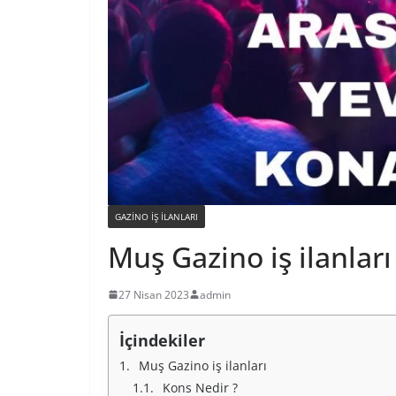
GAZINO IŞ ILANLARI
Muş Gazino iş ilanları
27 Nisan 2023
admin
İçindekiler
Muş Gazino iş ilanları
Kons Nedir ?