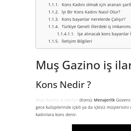
Kons Kadını olmak için aranan şartl
İyi Bir Kons Kadını Nasıl Olur?
Kons bayanlar nerelerde Çalışır?
Türkiye Geneli illerdeki iş imkanım
İşe alınacak kons bayanlar İ
İletişim Bilgileri
Muş Gazino iş ila
Kons Nedir ?
Muş Gazino iş ilanları
(Kons);
Menajerlik
Güvences
gece kulüplerinde içkili ya da içkisiz müşterisin
kadınlara kons denir.