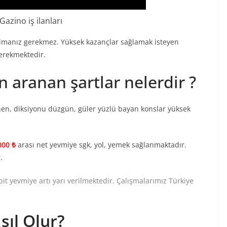
azino iş ilanları
 olmanız gerekmez. Yüksek kazançlar sağlamak isteyen
gerekmektedir.
n aranan şartlar nelerdir ?
enen, diksiyonu düzgün, güler yüzlü bayan konslar yüksek
000 ₺
arası net yevmiye sgk, yol, yemek sağlanmaktadır.
.
bit yevmiye artı yarı verilmektedir. Çalışmalarımız Türkiye
sıl Olur?