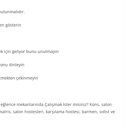
 bulunmalıdır.
zen gösterin
mek için geliyor bunu unutmayın
n onu dinleyin
 etmekten çekinmeyin
ik eğlence mekanlarında Çalışmak İster misiniz? Kons, salon
matris, salon hostesleri, karşılama hostesi, barmen, solist ve