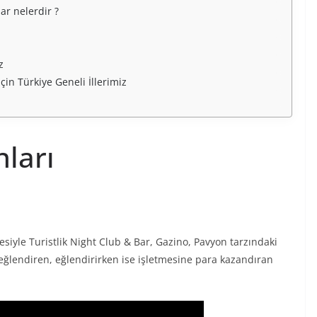
ar nelerdir ?
ız
çin Türkiye Geneli İllerimiz
nları
iyle Turistlik Night Club & Bar, Gazino, Pavyon tarzındaki
i eğlendiren, eğlendirirken ise işletmesine para kazandıran