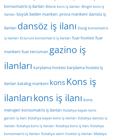
konsomatris iş ilanları
Bilecik kons iş ilanları
Bingöl kons iş
büyük beden manken. prova mankeni
dansöz iş
ilanları
dansöz iş ilanı
ilanları
Elazığ konsomatris
fuar hostesi
fuar
iş ilanları
Erzurum konsomatris iş ilanları
gazino iş
mankeni
fuar tercüman
ilanları
karşılama hostesi
karşılama hostesi iş
Kons iş
kons
ilanları
katalog mankeni
ilanları
kons iş ilanı
kons
menajeri
konsomatris iş ilanları
Kütahya bayan kons
garson iş ilanı
Kütahya bayan kons iş ilanları
Kütahya dansöz iş
ilanları
Kütahya kons iş ilanları
Kütahya kons iş ilanı
Kütahya
konsomatris iş ilanları
Kütahya salon hostesi iş ilanları
Malatya