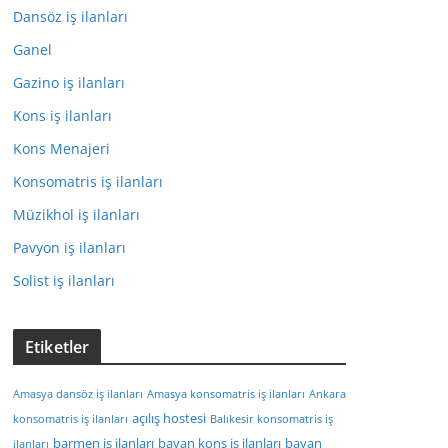
Dansöz iş ilanları
Ganel
Gazino iş ilanları
Kons iş ilanları
Kons Menajeri
Konsomatris iş ilanları
Müzikhol iş ilanları
Pavyon iş ilanları
Solist iş ilanları
Etiketler
Amasya dansöz iş ilanları
Amasya konsomatris iş ilanları
Ankara
açılış hostesi
konsomatris iş ilanları
Balıkesir konsomatris iş
barmen iş ilanları
bayan kons iş ilanları
bayan
ilanları