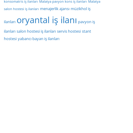
konsomatris iş ilanları
Malatya pavyon kons iş ilanları
Malatya
menajerlik ajansı
müzikhol iş
salon hostesi iş ilanları
oryantal iş ilanı
ilanları
pavyon iş
ilanları
salon hostesi iş ilanları
servis hostesi
stant
hostesi
yabancı bayan iş ilanları