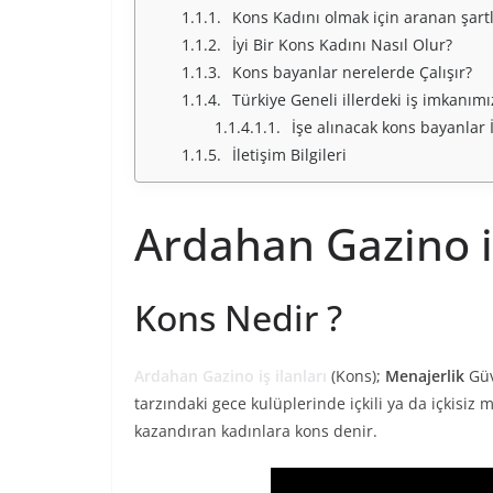
Kons Kadını olmak için aranan şartl
İyi Bir Kons Kadını Nasıl Olur?
Kons bayanlar nerelerde Çalışır?
Türkiye Geneli illerdeki iş imkanım
İşe alınacak kons bayanlar İ
İletişim Bilgileri
Ardahan Gazino iş
Kons Nedir ?
Ardahan Gazino iş ilanları
(Kons);
Menajerlik
Güv
tarzındaki gece kulüplerinde içkili ya da içkisiz 
kazandıran kadınlara kons denir.