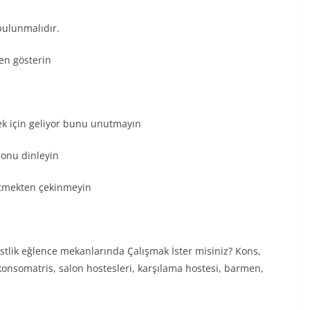
 bulunmalıdır.
zen gösterin
mek için geliyor bunu unutmayın
n onu dinleyin
 etmekten çekinmeyin
ristlik eğlence mekanlarında Çalışmak İster misiniz? Kons,
 konsomatris, salon hostesleri, karşılama hostesi, barmen,