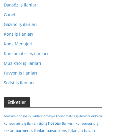
Dansöz iş ilanları
Ganel
Gazino iş ilanları
Kons iş ilanları
Kons Menajeri
Konsomatris iş ilanları
Müzikhol iş ilanları
Pavyon iş ilanları
Solist iş ilanları
Etiketler
Amasya dansöz iş ilanları
Amasya konsomatris iş ilanları
Ankara
açılış hostesi
konsomatris iş ilanları
Balıkesir konsomatris iş
barmen iş ilanları
bayan kons iş ilanları
bayan
ilanları