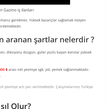
 Gazino iş ilanları
 olmanız gerekmez. Yüksek kazançlar sağlamak isteyen
gerekmektedir.
n aranan şartlar nelerdir ?
enen, diksiyonu düzgün, güler yüzlü bayan konslar yüksek
000 ₺
arası net yevmiye sgk, yol, yemek sağlanmaktadır.
.
bit yevmiye artı yarı verilmektedir. Çalışmalarımız Türkiye
sıl Olur?