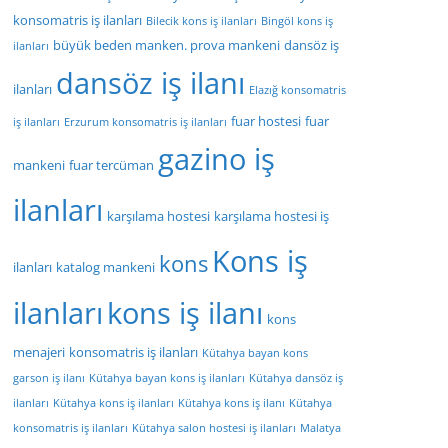
konsomatris iş ilanları
Bilecik kons iş ilanları
Bingöl kons iş
büyük beden manken. prova mankeni
dansöz iş
ilanları
dansöz iş ilanı
ilanları
Elazığ konsomatris
fuar hostesi
fuar
iş ilanları
Erzurum konsomatris iş ilanları
gazino iş
mankeni
fuar tercüman
ilanları
karşılama hostesi
karşılama hostesi iş
Kons iş
kons
ilanları
katalog mankeni
ilanları
kons iş ilanı
kons
menajeri
konsomatris iş ilanları
Kütahya bayan kons
garson iş ilanı
Kütahya bayan kons iş ilanları
Kütahya dansöz iş
ilanları
Kütahya kons iş ilanları
Kütahya kons iş ilanı
Kütahya
konsomatris iş ilanları
Kütahya salon hostesi iş ilanları
Malatya