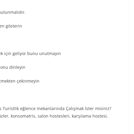
 bulunmalıdır.
zen gösterin
mek için geliyor bunu unutmayın
n onu dinleyin
 etmekten çekinmeyin
ks Turistlik eğlence mekanlarında Çalışmak İster misiniz?
özler, konsomatris, salon hostesleri, karşılama hostesi,