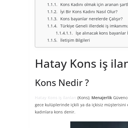
Kons Kadını olmak için aranan şartl
İyi Bir Kons Kadını Nasıl Olur?
Kons bayanlar nerelerde Çalışır?
Türkiye Geneli illerdeki iş imkanım
İşe alınacak kons bayanlar İ
İletişim Bilgileri
Hatay Kons iş ilan
Kons Nedir ?
Hatay Kons iş ilanları
(Kons);
Menajerlik
Güvences
gece kulüplerinde içkili ya da içkisiz müşterisin
kadınlara kons denir.