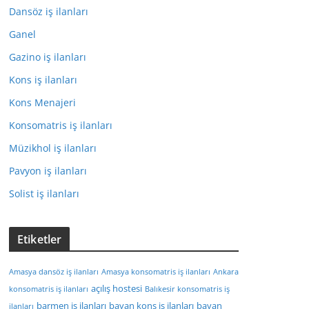
Dansöz iş ilanları
Ganel
Gazino iş ilanları
Kons iş ilanları
Kons Menajeri
Konsomatris iş ilanları
Müzikhol iş ilanları
Pavyon iş ilanları
Solist iş ilanları
Etiketler
Amasya dansöz iş ilanları
Amasya konsomatris iş ilanları
Ankara
açılış hostesi
konsomatris iş ilanları
Balıkesir konsomatris iş
barmen iş ilanları
bayan kons iş ilanları
bayan
ilanları