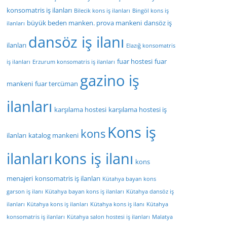
konsomatris iş ilanları
Bilecik kons iş ilanları
Bingöl kons iş
büyük beden manken. prova mankeni
dansöz iş
ilanları
dansöz iş ilanı
ilanları
Elazığ konsomatris
fuar hostesi
fuar
iş ilanları
Erzurum konsomatris iş ilanları
gazino iş
mankeni
fuar tercüman
ilanları
karşılama hostesi
karşılama hostesi iş
Kons iş
kons
ilanları
katalog mankeni
ilanları
kons iş ilanı
kons
menajeri
konsomatris iş ilanları
Kütahya bayan kons
garson iş ilanı
Kütahya bayan kons iş ilanları
Kütahya dansöz iş
ilanları
Kütahya kons iş ilanları
Kütahya kons iş ilanı
Kütahya
konsomatris iş ilanları
Kütahya salon hostesi iş ilanları
Malatya