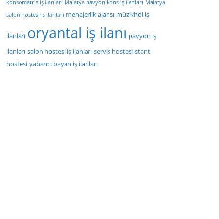
konsomatris iş ilanları
Malatya pavyon kons iş ilanları
Malatya
menajerlik ajansı
müzikhol iş
salon hostesi iş ilanları
oryantal iş ilanı
ilanları
pavyon iş
ilanları
salon hostesi iş ilanları
servis hostesi
stant
hostesi
yabancı bayan iş ilanları