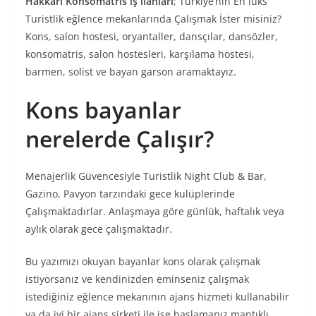
Hakkâri Konsomatris iş ilanları
; Türkiye’nin En lüks
Turistlik eğlence mekanlarında Çalışmak İster misiniz?
Kons, salon hostesi, oryantaller, dansçılar, dansözler,
konsomatris, salon hostesleri, karşılama hostesi,
barmen, solist ve bayan garson aramaktayız.
Kons bayanlar
nerelerde Çalışır?
Menajerlik Güvencesiyle Turistlik Night Club & Bar,
Gazino, Pavyon tarzındaki gece kulüplerinde
Çalışmaktadırlar. Anlaşmaya göre günlük, haftalık veya
aylık olarak gece çalışmaktadır.
Bu yazımızı okuyan bayanlar kons olarak çalışmak
istiyorsanız ve kendinizden eminseniz çalışmak
istediğiniz eğlence mekanının ajans hizmeti kullanabilir
ya da iyi bir ajans şirketi ile işe başlamanız mantıklı