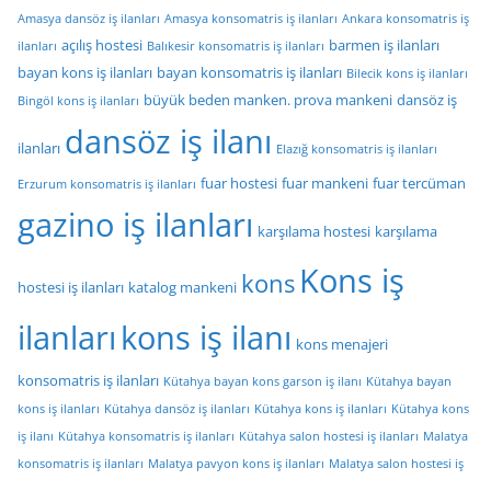
Amasya dansöz iş ilanları
Amasya konsomatris iş ilanları
Ankara konsomatris iş
açılış hostesi
barmen iş ilanları
ilanları
Balıkesir konsomatris iş ilanları
bayan kons iş ilanları
bayan konsomatris iş ilanları
Bilecik kons iş ilanları
büyük beden manken. prova mankeni
dansöz iş
Bingöl kons iş ilanları
dansöz iş ilanı
ilanları
Elazığ konsomatris iş ilanları
fuar hostesi
fuar mankeni
fuar tercüman
Erzurum konsomatris iş ilanları
gazino iş ilanları
karşılama hostesi
karşılama
Kons iş
kons
hostesi iş ilanları
katalog mankeni
ilanları
kons iş ilanı
kons menajeri
konsomatris iş ilanları
Kütahya bayan kons garson iş ilanı
Kütahya bayan
kons iş ilanları
Kütahya dansöz iş ilanları
Kütahya kons iş ilanları
Kütahya kons
iş ilanı
Kütahya konsomatris iş ilanları
Kütahya salon hostesi iş ilanları
Malatya
konsomatris iş ilanları
Malatya pavyon kons iş ilanları
Malatya salon hostesi iş