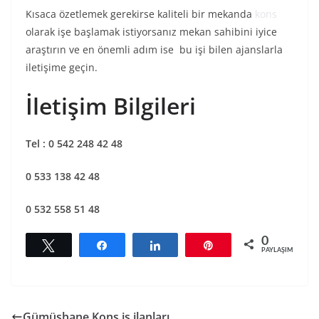
Kısaca özetlemek gerekirse kaliteli bir mekanda
kons
olarak işe başlamak istiyorsanız mekan sahibini iyice
araştırın ve en önemli adım ise bu işi bilen ajanslarla
iletişime geçin.
İletişim Bilgileri
Tel : 0 542 248 42 48
0 533 138 42 48
0 532 558 51 48
0
Tweetle
Paylaş
Paylaş
Pin
PAYLAŞIMLAR
Gümüşhane Kons iş ilanları