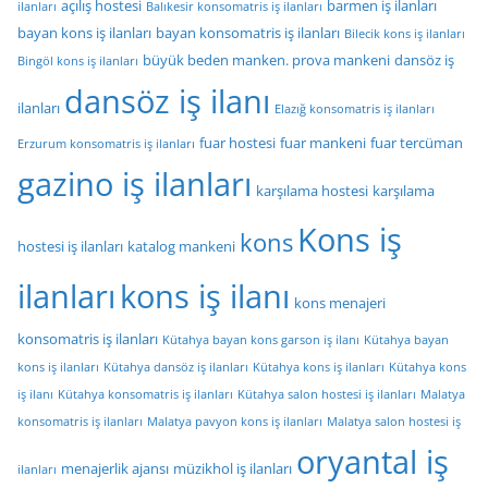
açılış hostesi
barmen iş ilanları
ilanları
Balıkesir konsomatris iş ilanları
bayan kons iş ilanları
bayan konsomatris iş ilanları
Bilecik kons iş ilanları
büyük beden manken. prova mankeni
dansöz iş
Bingöl kons iş ilanları
dansöz iş ilanı
ilanları
Elazığ konsomatris iş ilanları
fuar hostesi
fuar mankeni
fuar tercüman
Erzurum konsomatris iş ilanları
gazino iş ilanları
karşılama hostesi
karşılama
Kons iş
kons
hostesi iş ilanları
katalog mankeni
ilanları
kons iş ilanı
kons menajeri
konsomatris iş ilanları
Kütahya bayan kons garson iş ilanı
Kütahya bayan
kons iş ilanları
Kütahya dansöz iş ilanları
Kütahya kons iş ilanları
Kütahya kons
iş ilanı
Kütahya konsomatris iş ilanları
Kütahya salon hostesi iş ilanları
Malatya
konsomatris iş ilanları
Malatya pavyon kons iş ilanları
Malatya salon hostesi iş
oryantal iş
menajerlik ajansı
müzikhol iş ilanları
ilanları