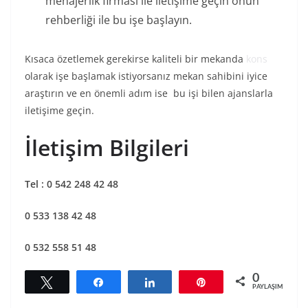
menajerlik firması ile iletişime geçin onun
rehberliği ile bu işe başlayın.
Kısaca özetlemek gerekirse kaliteli bir mekanda
kons
olarak işe başlamak istiyorsanız mekan sahibini iyice
araştırın ve en önemli adım ise bu işi bilen ajanslarla
iletişime geçin.
İletişim Bilgileri
Tel : 0 542 248 42 48
0 533 138 42 48
0 532 558 51 48
0
Tweetle
Paylaş
Paylaş
Pin
PAYLAŞIMLAR