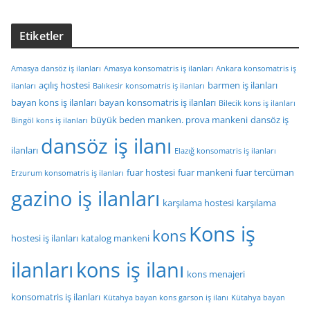
Etiketler
Amasya dansöz iş ilanları
Amasya konsomatris iş ilanları
Ankara konsomatris iş
açılış hostesi
barmen iş ilanları
ilanları
Balıkesir konsomatris iş ilanları
bayan kons iş ilanları
bayan konsomatris iş ilanları
Bilecik kons iş ilanları
büyük beden manken. prova mankeni
dansöz iş
Bingöl kons iş ilanları
dansöz iş ilanı
ilanları
Elazığ konsomatris iş ilanları
fuar hostesi
fuar mankeni
fuar tercüman
Erzurum konsomatris iş ilanları
gazino iş ilanları
karşılama hostesi
karşılama
Kons iş
kons
hostesi iş ilanları
katalog mankeni
ilanları
kons iş ilanı
kons menajeri
konsomatris iş ilanları
Kütahya bayan kons garson iş ilanı
Kütahya bayan