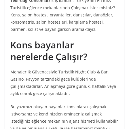
Tekirdağ Konsomatris iş ilanları
; Türkiye’nin En lüks
Turistlik eğlence mekanlarında Çalışmak İster misiniz?
Kons, salon hostesi, oryantaller, dansçılar, dansözler,
konsomatris, salon hostesleri, karşılama hostesi,
barmen, solist ve bayan garson aramaktayız.
Kons bayanlar
nerelerde Çalışır?
Menajerlik Güvencesiyle Turistlik Night Club & Bar,
Gazino, Pavyon tarzındaki gece kulüplerinde
Çalışmaktadırlar. Anlaşmaya göre günlük, haftalık veya
aylık olarak gece çalışmaktadır.
Bu yazımızı okuyan bayanlar kons olarak çalışmak
istiyorsanız ve kendinizden eminseniz çalışmak
istediğiniz eğlence mekanının ajans hizmeti kullanabilir
ya da iyi bir ajans şirketi ile işe başlamanız mantıklı