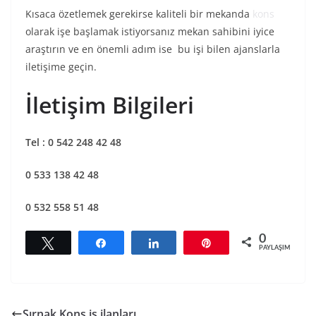
Kısaca özetlemek gerekirse kaliteli bir mekanda
kons
olarak işe başlamak istiyorsanız mekan sahibini iyice
araştırın ve en önemli adım ise bu işi bilen ajanslarla
iletişime geçin.
İletişim Bilgileri
Tel : 0 542 248 42 48
0 533 138 42 48
0 532 558 51 48
0
Tweetle
Paylaş
Paylaş
Pin
PAYLAŞIMLAR
Şırnak Kons iş ilanları