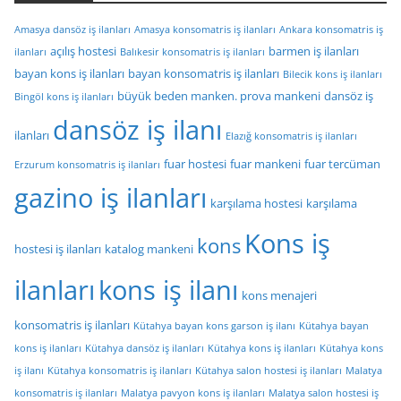
Amasya dansöz iş ilanları
Amasya konsomatris iş ilanları
Ankara konsomatris iş
açılış hostesi
barmen iş ilanları
ilanları
Balıkesir konsomatris iş ilanları
bayan kons iş ilanları
bayan konsomatris iş ilanları
Bilecik kons iş ilanları
büyük beden manken. prova mankeni
dansöz iş
Bingöl kons iş ilanları
dansöz iş ilanı
ilanları
Elazığ konsomatris iş ilanları
fuar hostesi
fuar mankeni
fuar tercüman
Erzurum konsomatris iş ilanları
gazino iş ilanları
karşılama hostesi
karşılama
Kons iş
kons
hostesi iş ilanları
katalog mankeni
ilanları
kons iş ilanı
kons menajeri
konsomatris iş ilanları
Kütahya bayan kons garson iş ilanı
Kütahya bayan
kons iş ilanları
Kütahya dansöz iş ilanları
Kütahya kons iş ilanları
Kütahya kons
iş ilanı
Kütahya konsomatris iş ilanları
Kütahya salon hostesi iş ilanları
Malatya
konsomatris iş ilanları
Malatya pavyon kons iş ilanları
Malatya salon hostesi iş