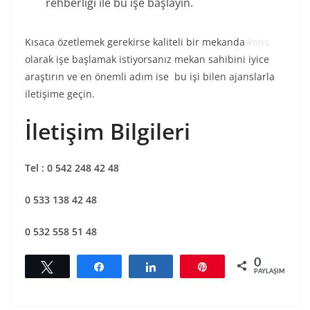
rehberliği ile bu işe başlayın.
Kısaca özetlemek gerekirse kaliteli bir mekanda
kons
olarak işe başlamak istiyorsanız mekan sahibini iyice
araştırın ve en önemli adım ise bu işi bilen ajanslarla
iletişime geçin.
İletişim Bilgileri
Tel : 0 542 248 42 48
0 533 138 42 48
0 532 558 51 48
0
Tweetle
Paylaş
Paylaş
Pin
PAYLAŞIMLAR