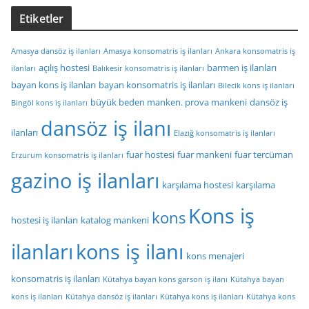
Etiketler
Amasya dansöz iş ilanları
Amasya konsomatris iş ilanları
Ankara konsomatris iş
açılış hostesi
barmen iş ilanları
ilanları
Balıkesir konsomatris iş ilanları
bayan kons iş ilanları
bayan konsomatris iş ilanları
Bilecik kons iş ilanları
büyük beden manken. prova mankeni
dansöz iş
Bingöl kons iş ilanları
dansöz iş ilanı
ilanları
Elazığ konsomatris iş ilanları
fuar hostesi
fuar mankeni
fuar tercüman
Erzurum konsomatris iş ilanları
gazino iş ilanları
karşılama hostesi
karşılama
Kons iş
kons
hostesi iş ilanları
katalog mankeni
ilanları
kons iş ilanı
kons menajeri
konsomatris iş ilanları
Kütahya bayan kons garson iş ilanı
Kütahya bayan
kons iş ilanları
Kütahya dansöz iş ilanları
Kütahya kons iş ilanları
Kütahya kons