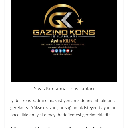
Sivas Konsomatris iş ilanları
İyi bir kons kadını olmak istiyorsanız deneyimli olmanız
gerekmez. Yüksek kazançlar sağlamak isteyen bayanlar
öncellikle en iyisi olmayı hedeflemesi gerekmektedir.