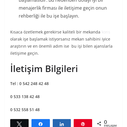
menajerlik firması ile iletişime geçin onun
rehberliği ile bu işe başlayın.
Kısaca özetlemek gerekirse kaliteli bir mekanda
kons
olarak işe başlamak istiyorsanız mekan sahibini iyice
araştırın ve en önemli adım ise bu işi bilen ajanslarla
iletişime geçin.
İletişim Bilgileri
Tel : 0 542 248 42 48
0 533 138 42 48
0 532 558 51 48
0
Tweetle
Paylaş
Paylaş
Pin
PAYLAŞIMLAR