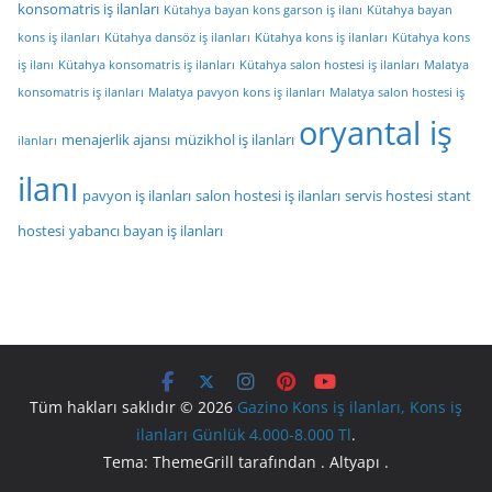
konsomatris iş ilanları
Kütahya bayan kons garson iş ilanı
Kütahya bayan
kons iş ilanları
Kütahya dansöz iş ilanları
Kütahya kons iş ilanları
Kütahya kons
iş ilanı
Kütahya konsomatris iş ilanları
Kütahya salon hostesi iş ilanları
Malatya
konsomatris iş ilanları
Malatya pavyon kons iş ilanları
Malatya salon hostesi iş
oryantal iş
menajerlik ajansı
müzikhol iş ilanları
ilanları
ilanı
pavyon iş ilanları
salon hostesi iş ilanları
servis hostesi
stant
hostesi
yabancı bayan iş ilanları
Tüm hakları saklıdır © 2026
Gazino Kons iş ilanları, Kons iş
ilanları Günlük 4.000-8.000 Tl
.
Tema: ThemeGrill tarafından . Altyapı .