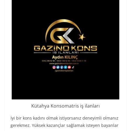
Kütahya Konsomatris iş ilanları
İyi bir kons kadını olmak istiyorsanız deneyimli olmanız
gerekmez. Yüksek kazançlar sağlamak isteyen bayanlar