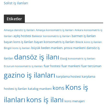
Solist iş ilanları
Etiketler
Amasya dansöz iş ilanları
Amasya konsomatris iş ilanları
Ankara konsomatris iş
açılış hostesi
barmen iş ilanları
ilanları
Balıkesir konsomatris iş ilanları
bayan kons iş ilanları
bayan konsomatris iş ilanları
Bilecik kons iş ilanları
büyük beden manken. prova mankeni
dansöz iş
Bingöl kons iş ilanları
dansöz iş ilanı
ilanları
Elazığ konsomatris iş ilanları
fuar hostesi
fuar mankeni
fuar tercüman
Erzurum konsomatris iş ilanları
gazino iş ilanları
karşılama hostesi
karşılama
Kons iş
kons
hostesi iş ilanları
katalog mankeni
ilanları
kons iş ilanı
kons menajeri