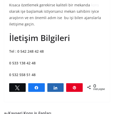
Kısaca özetlemek gerekirse kaliteli bir mekanda
kons
olarak işe başlamak istiyorsanız mekan sahibini iyice
araştırın ve en önemli adım ise bu işi bilen ajanslarla
iletişime geçin.
İletişim Bilgileri
Tel : 0 542 248 42 48
0 533 138 42 48
0 532 558 51 48
0
Tweetle
Paylaş
Paylaş
Pin
PAYLAŞIMLAR
Kayseri Kons iş ilanları