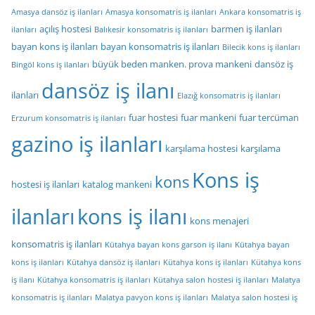
Amasya dansöz iş ilanları
Amasya konsomatris iş ilanları
Ankara konsomatris iş
açılış hostesi
barmen iş ilanları
ilanları
Balıkesir konsomatris iş ilanları
bayan kons iş ilanları
bayan konsomatris iş ilanları
Bilecik kons iş ilanları
büyük beden manken. prova mankeni
dansöz iş
Bingöl kons iş ilanları
dansöz iş ilanı
ilanları
Elazığ konsomatris iş ilanları
fuar hostesi
fuar mankeni
fuar tercüman
Erzurum konsomatris iş ilanları
gazino iş ilanları
karşılama hostesi
karşılama
Kons iş
kons
hostesi iş ilanları
katalog mankeni
ilanları
kons iş ilanı
kons menajeri
konsomatris iş ilanları
Kütahya bayan kons garson iş ilanı
Kütahya bayan
kons iş ilanları
Kütahya dansöz iş ilanları
Kütahya kons iş ilanları
Kütahya kons
iş ilanı
Kütahya konsomatris iş ilanları
Kütahya salon hostesi iş ilanları
Malatya
konsomatris iş ilanları
Malatya pavyon kons iş ilanları
Malatya salon hostesi iş