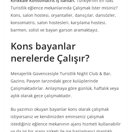
Kırıkkale Konsomatris iş ilanları
; Türkiye’nin En lüks
Turistlik eğlence mekanlarında Çalışmak İster misiniz?
Kons, salon hostesi, oryantaller, dansçılar, dansözler,
konsomatris, salon hostesleri, karşılama hostesi,
barmen, solist ve bayan garson aramaktayız.
Kons bayanlar
nerelerde Çalışır?
Menajerlik Güvencesiyle Turistlik Night Club & Bar,
Gazino, Pavyon tarzındaki gece kulüplerinde
Çalışmaktadırlar. Anlaşmaya göre günlük, haftalık veya
aylık olarak gece çalışmaktadır.
Bu yazımızı okuyan bayanlar kons olarak çalışmak
istiyorsanız ve kendinizden eminseniz çalışmak
istediğiniz eğlence mekanının ajans hizmeti kullanabilir
ya da iyi bir ajans şirketi ile işe başlamanız mantıklı