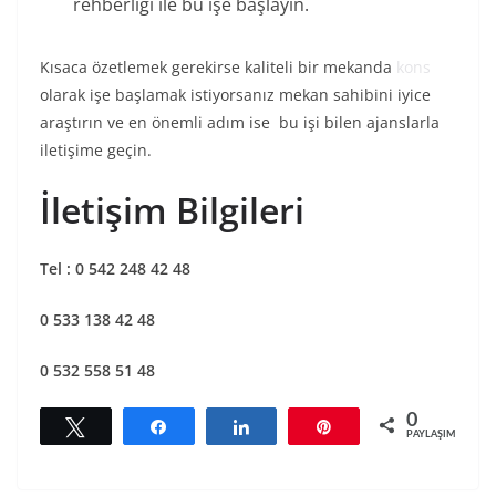
rehberliği ile bu işe başlayın.
Kısaca özetlemek gerekirse kaliteli bir mekanda
kons
olarak işe başlamak istiyorsanız mekan sahibini iyice
araştırın ve en önemli adım ise bu işi bilen ajanslarla
iletişime geçin.
İletişim Bilgileri
Tel : 0 542 248 42 48
0 533 138 42 48
0 532 558 51 48
0
Tweetle
Paylaş
Paylaş
Pin
PAYLAŞIMLAR