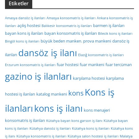
Etiketler
Amasya dansöz iş ilanları
Amasya konsomatris iş ilanları
Ankara konsomatris iş
açılış hostesi
barmen iş ilanları
ilanları
Balıkesir konsomatris iş ilanları
bayan kons iş ilanları
bayan konsomatris iş ilanları
Bilecik kons iş ilanları
büyük beden manken. prova mankeni
dansöz iş
Bingöl kons iş ilanları
dansöz iş ilanı
ilanları
Elazığ konsomatris iş ilanları
fuar hostesi
fuar mankeni
fuar tercüman
Erzurum konsomatris iş ilanları
gazino iş ilanları
karşılama hostesi
karşılama
Kons iş
kons
hostesi iş ilanları
katalog mankeni
ilanları
kons iş ilanı
kons menajeri
konsomatris iş ilanları
Kütahya bayan kons garson iş ilanı
Kütahya bayan
kons iş ilanları
Kütahya dansöz iş ilanları
Kütahya kons iş ilanları
Kütahya kons
iş ilanı
Kütahya konsomatris iş ilanları
Kütahya salon hostesi iş ilanları
Malatya