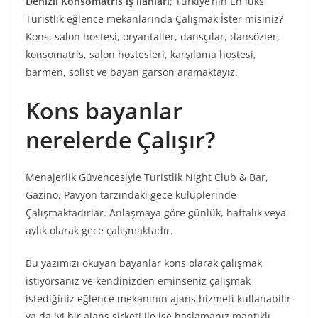
Denizli Konsomatris iş ilanları
; Türkiye’nin En lüks
Turistlik eğlence mekanlarında Çalışmak İster misiniz?
Kons, salon hostesi, oryantaller, dansçılar, dansözler,
konsomatris, salon hostesleri, karşılama hostesi,
barmen, solist ve bayan garson aramaktayız.
Kons bayanlar
nerelerde Çalışır?
Menajerlik Güvencesiyle Turistlik Night Club & Bar,
Gazino, Pavyon tarzındaki gece kulüplerinde
Çalışmaktadırlar. Anlaşmaya göre günlük, haftalık veya
aylık olarak gece çalışmaktadır.
Bu yazımızı okuyan bayanlar kons olarak çalışmak
istiyorsanız ve kendinizden eminseniz çalışmak
istediğiniz eğlence mekanının ajans hizmeti kullanabilir
ya da iyi bir ajans şirketi ile işe başlamanız mantıklı