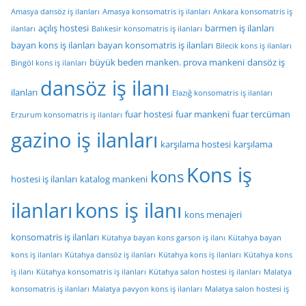
Amasya dansöz iş ilanları
Amasya konsomatris iş ilanları
Ankara konsomatris iş
açılış hostesi
barmen iş ilanları
ilanları
Balıkesir konsomatris iş ilanları
bayan kons iş ilanları
bayan konsomatris iş ilanları
Bilecik kons iş ilanları
büyük beden manken. prova mankeni
dansöz iş
Bingöl kons iş ilanları
dansöz iş ilanı
ilanları
Elazığ konsomatris iş ilanları
fuar hostesi
fuar mankeni
fuar tercüman
Erzurum konsomatris iş ilanları
gazino iş ilanları
karşılama hostesi
karşılama
Kons iş
kons
hostesi iş ilanları
katalog mankeni
ilanları
kons iş ilanı
kons menajeri
konsomatris iş ilanları
Kütahya bayan kons garson iş ilanı
Kütahya bayan
kons iş ilanları
Kütahya dansöz iş ilanları
Kütahya kons iş ilanları
Kütahya kons
iş ilanı
Kütahya konsomatris iş ilanları
Kütahya salon hostesi iş ilanları
Malatya
konsomatris iş ilanları
Malatya pavyon kons iş ilanları
Malatya salon hostesi iş