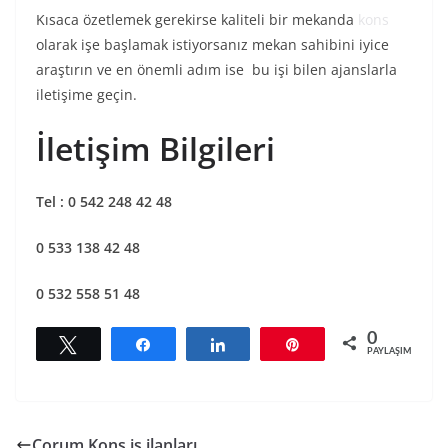
Kısaca özetlemek gerekirse kaliteli bir mekanda
kons
olarak işe başlamak istiyorsanız mekan sahibini iyice
araştırın ve en önemli adım ise bu işi bilen ajanslarla
iletişime geçin.
İletişim Bilgileri
Tel : 0 542 248 42 48
0 533 138 42 48
0 532 558 51 48
0
Tweetle
Paylaş
Paylaş
Pin
PAYLAŞIMLAR
Çorum Kons iş ilanları