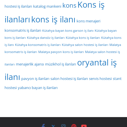
Kons iş
kons
hostesi iş ilanları
katalog mankeni
ilanları
kons iş ilanı
kons menajeri
konsomatris iş ilanları
Kütahya bayan kons garson iş ilanı
Kütahya bayan
kons iş ilanları
Kütahya dansöz iş ilanları
Kütahya kons iş ilanları
Kütahya kons
iş ilanı
Kütahya konsomatris iş ilanları
Kütahya salon hostesi iş ilanları
Malatya
konsomatris iş ilanları
Malatya pavyon kons iş ilanları
Malatya salon hostesi iş
oryantal iş
menajerlik ajansı
müzikhol iş ilanları
ilanları
ilanı
pavyon iş ilanları
salon hostesi iş ilanları
servis hostesi
stant
hostesi
yabancı bayan iş ilanları