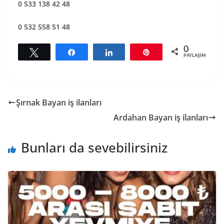
0 533 138 42 48
0 532 558 51 48
0
Tweetle
Paylaş
Paylaş
Pin
PAYLAŞIMLAR
Şırnak Bayan iş ilanları
Ardahan Bayan iş ilanları
Bunları da sevebilirsiniz