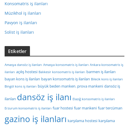
Konsomatris iş ilanları
Müzikhol iş ilanları
Pavyon iş ilanları
Solist iş ilanları
Etiketler
Amasya dansöz iş ilanları
Amasya konsomatris iş ilanları
Ankara konsomatris iş
açılış hostesi
barmen iş ilanları
ilanları
Balıkesir konsomatris iş ilanları
bayan kons iş ilanları
bayan konsomatris iş ilanları
Bilecik kons iş ilanları
büyük beden manken. prova mankeni
dansöz iş
Bingöl kons iş ilanları
dansöz iş ilanı
ilanları
Elazığ konsomatris iş ilanları
fuar hostesi
fuar mankeni
fuar tercüman
Erzurum konsomatris iş ilanları
gazino iş ilanları
karşılama hostesi
karşılama