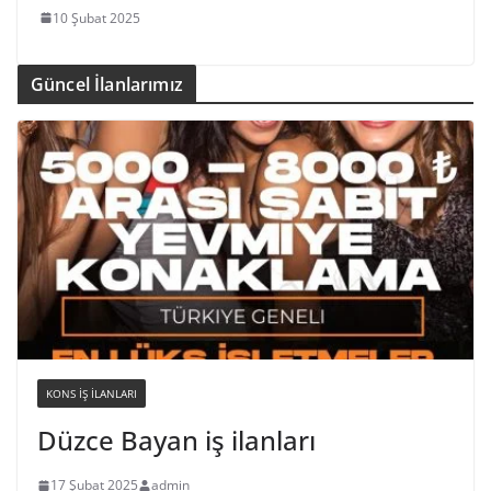
10 Şubat 2025
Güncel İlanlarımız
KONS IŞ ILANLARI
Düzce Bayan iş ilanları
17 Şubat 2025
admin