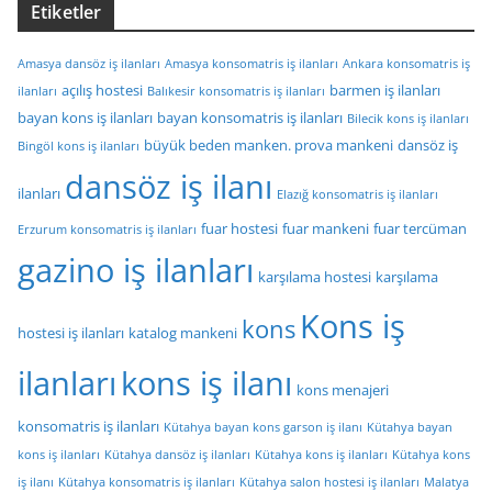
Etiketler
Amasya dansöz iş ilanları
Amasya konsomatris iş ilanları
Ankara konsomatris iş
açılış hostesi
barmen iş ilanları
ilanları
Balıkesir konsomatris iş ilanları
bayan kons iş ilanları
bayan konsomatris iş ilanları
Bilecik kons iş ilanları
büyük beden manken. prova mankeni
dansöz iş
Bingöl kons iş ilanları
dansöz iş ilanı
ilanları
Elazığ konsomatris iş ilanları
fuar hostesi
fuar mankeni
fuar tercüman
Erzurum konsomatris iş ilanları
gazino iş ilanları
karşılama hostesi
karşılama
Kons iş
kons
hostesi iş ilanları
katalog mankeni
ilanları
kons iş ilanı
kons menajeri
konsomatris iş ilanları
Kütahya bayan kons garson iş ilanı
Kütahya bayan
kons iş ilanları
Kütahya dansöz iş ilanları
Kütahya kons iş ilanları
Kütahya kons
iş ilanı
Kütahya konsomatris iş ilanları
Kütahya salon hostesi iş ilanları
Malatya