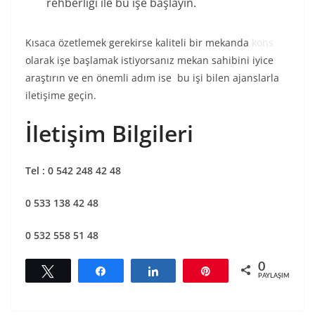
rehberliği ile bu işe başlayın.
Kısaca özetlemek gerekirse kaliteli bir mekanda
kons
olarak işe başlamak istiyorsanız mekan sahibini iyice
araştırın ve en önemli adım ise bu işi bilen ajanslarla
iletişime geçin.
İletişim Bilgileri
Tel : 0 542 248 42 48
0 533 138 42 48
0 532 558 51 48
0
Tweetle
Paylaş
Paylaş
Pin
PAYLAŞIMLAR