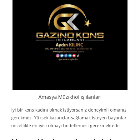
Amasya Müzikhol iş ilanları
İyi bir kons kadını olmak istiyorsanız deneyimli olmanız
gerekmez. Yüksek kazançlar sağlamak isteyen bayanlar
öncellikle en iyisi olmayı hedeflemesi gerekmektedir.